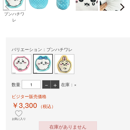
Prev
プンハチワ
レ
バリエーション：プンハチワレ
－
＋
数量
在庫：×
ビジター販売価格
￥3,300
（税込）
お気に入り
在庫がありません