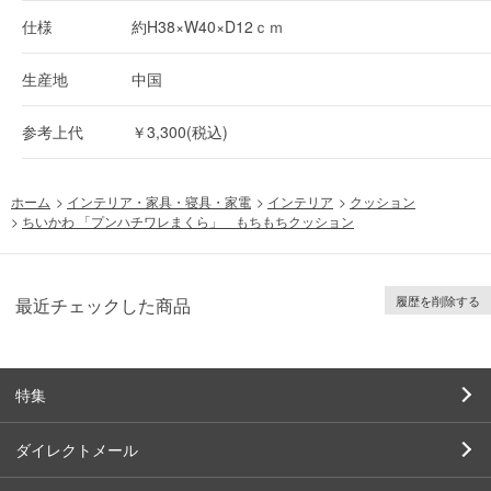
仕様
約H38×W40×D12ｃｍ
生産地
中国
参考上代
￥3,300(税込)
ホーム
>
インテリア・家具・寝具・家電
>
インテリア
>
クッション
>
ちいかわ 「プンハチワレまくら」 もちもちクッション
履歴を削除する
最近チェックした商品
特集
ダイレクトメール