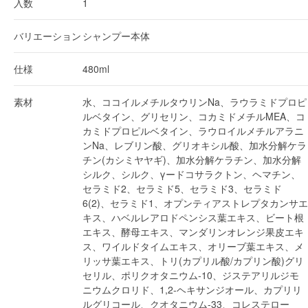
入数
1
バリエーション
シャンプー本体
仕様
480ml
素材
水、ココイルメチルタウリンNa、ラウラミドプロピ
ルベタイン、グリセリン、コカミドメチルMEA、コ
カミドプロピルベタイン、ラウロイルメチルアラニ
ンNa、レブリン酸、グリオキシル酸、加水分解ケラ
チン(カシミヤヤギ)、加水分解ケラチン、加水分解
シルク、シルク、γードコサラクトン、ヘマチン、
セラミド2、セラミド5、セラミド3、セラミド
6(2)、セラミド1、オプンティアストレプタカンサエ
キス、ハベルレアロドペンシス葉エキス、ビート根
エキス、酵母エキス、マンダリンオレンジ果皮エキ
ス、ワイルドタイムエキス、オリーブ葉エキス、メ
リッサ葉エキス、トリ(カプリル酸/カプリン酸)グリ
セリル、ポリクオタニウム-10、ジステアリルジモ
ニウムクロリド、1,2-ヘキサンジオール、カプリリ
ルグリコール、クオタニウム-33、コレステロー