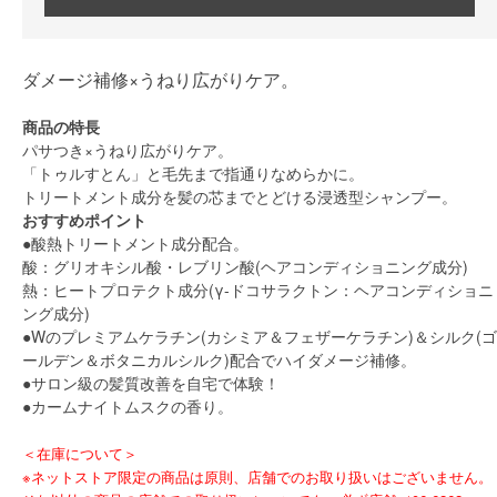
ダメージ補修×うねり広がりケア。
商品の特長
パサつき×うねり広がりケア。
「トゥルすとん」と毛先まで指通りなめらかに。
トリートメント成分を髪の芯までとどける浸透型シャンプー。
おすすめポイント
●酸熱トリートメント成分配合。
酸：グリオキシル酸・レブリン酸(ヘアコンディショニング成分)
熱：ヒートプロテクト成分(γ-ドコサラクトン：ヘアコンディショニ
ング成分)
●Wのプレミアムケラチン(カシミア＆フェザーケラチン)＆シルク(ゴ
ールデン＆ボタニカルシルク)配合でハイダメージ補修。
●サロン級の髪質改善を自宅で体験！
●カームナイトムスクの香り。
＜在庫について＞
※ネットストア限定の商品は原則、店舗でのお取り扱いはございません。