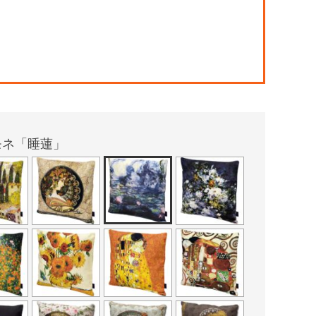
！
モネ「睡蓮」