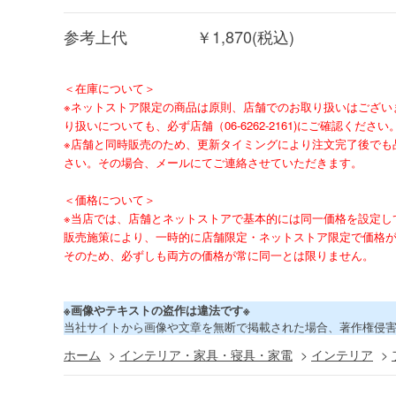
参考上代
￥1,870(税込)
＜在庫について＞
※ネットストア限定の商品は原則、店舗でのお取り扱いはござい
り扱いについても、必ず店舗（06-6262-2161)にご確認ください
※店舗と同時販売のため、更新タイミングにより注文完了後でも
さい。その場合、メールにてご連絡させていただきます。
＜価格について＞
※当店では、店舗とネットストアで基本的には同一価格を設定し
販売施策により、一時的に店舗限定・ネットストア限定で価格
そのため、必ずしも両方の価格が常に同一とは限りません。
※画像やテキストの盗作は違法です※
当社サイトから画像や文章を無断で掲載された場合、著作権侵
ホーム
>
インテリア・家具・寝具・家電
>
インテリア
>