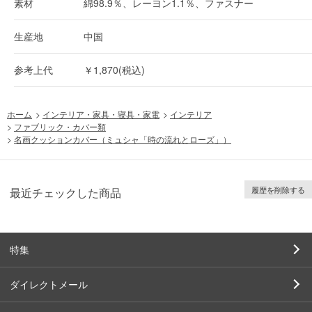
素材
綿98.9％、レーヨン1.1％、ファスナー
生産地
中国
参考上代
￥1,870(税込)
ホーム
>
インテリア・家具・寝具・家電
>
インテリア
>
ファブリック・カバー類
>
名画クッションカバー（ミュシャ「時の流れとローズ」）
履歴を削除する
最近チェックした商品
特集
ダイレクトメール