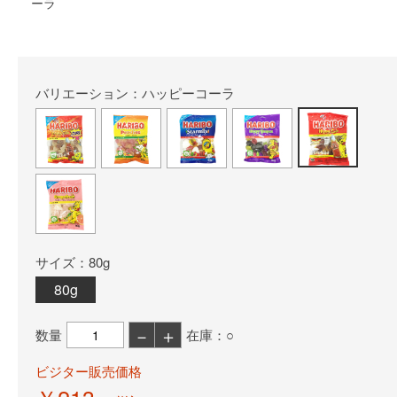
ーラ
バリエーション：ハッピーコーラ
サイズ：80g
80g
－
＋
数量
在庫：○
ビジター販売価格
￥213