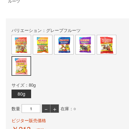
ルーツ
バリエーション：グレープフルーツ
サイズ：80g
80g
－
＋
数量
在庫：○
ビジター販売価格
￥213